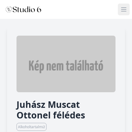
Juhász Muscat
Ottonel félédes
Alkoholtartalmú!