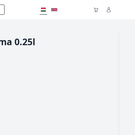
Fiók
ma 0.25l