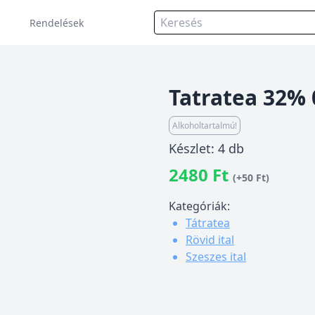
Rendelések
Tatratea 32% 
Alkoholtartalmú!
Készlet: 4 db
2480 Ft
(+50 Ft)
Kategóriák:
Tátratea
Rövid ital
Szeszes ital