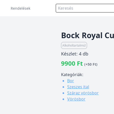
Rendelések
Bock Royal C
Alkoholtartalmú!
Készlet: 4 db
9900 Ft
(+50 Ft)
Kategóriák:
Bor
Szeszes ital
Száraz vörösbor
Vörösbor